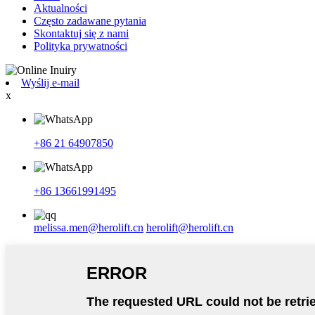
Aktualności
Często zadawane pytania
Skontaktuj się z nami
Polityka prywatności
Wyślij e-mail
x
+86 21 64907850
+86 13661991495
melissa.men@herolift.cn
herolift@herolift.cn