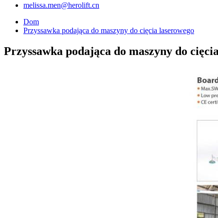
melissa.men@herolift.cn
Dom
Przyssawka podająca do maszyny do cięcia laserowego
Przyssawka podająca do maszyny do cięci