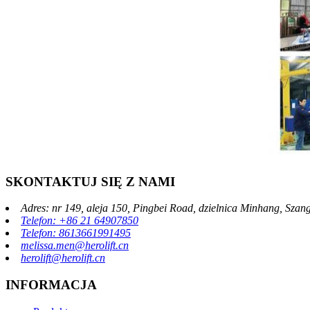
SKONTAKTUJ SIĘ Z NAMI
Adres: nr 149, aleja 150, Pingbei Road, dzielnica Minhang, Szan
Telefon: +86 21 64907850
Telefon: 8613661991495
melissa.men@herolift.cn
herolift@herolift.cn
INFORMACJA