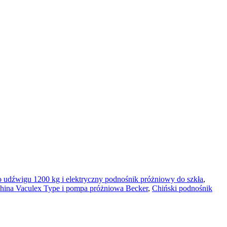
 udźwigu 1200 kg i elektryczny podnośnik próżniowy do szkła
,
hina Vaculex Type i pompa próżniowa Becker
,
Chiński podnośnik