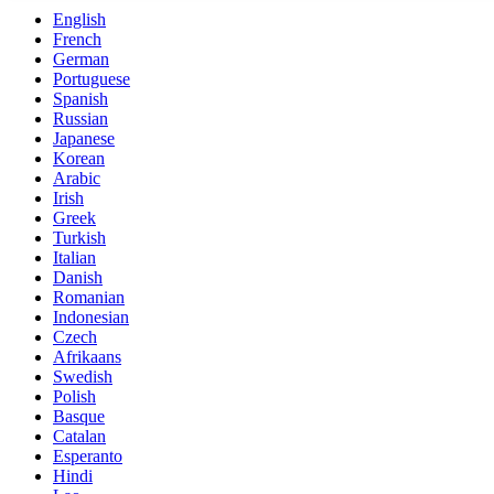
English
French
German
Portuguese
Spanish
Russian
Japanese
Korean
Arabic
Irish
Greek
Turkish
Italian
Danish
Romanian
Indonesian
Czech
Afrikaans
Swedish
Polish
Basque
Catalan
Esperanto
Hindi