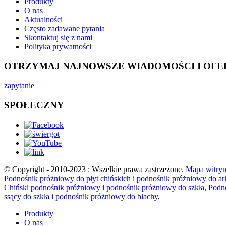
Produkty
O nas
Aktualności
Często zadawane pytania
Skontaktuj się z nami
Polityka prywatności
OTRZYMAJ NAJNOWSZE WIADOMOŚCI I OFE
zapytanie
SPOŁECZNY
© Copyright - 2010-2023 : Wszelkie prawa zastrzeżone.
Mapa witry
Podnośnik próżniowy do płyt chińskich i podnośnik próżniowy do ar
Chiński podnośnik próżniowy i podnośnik próżniowy do szkła
,
Podn
ssący do szkła i podnośnik próżniowy do blachy
,
Produkty
O nas