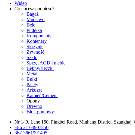
Wideo
Co chcesz podnieść?
Bagaż
Mnóstwo
Bele
Pudełka
Komponenty
Kontenery
Skrzynie
Żywność
Szkło
Sprzęt AGD i meble
Bębny/Beczki
Metal
Bułki
Palety
Arkusze
Kamień/Cement
Opony
Drewno
Blok gumowy
Nr 149, Lane 150, Pingbei Road, Minhang District, Szanghaj,
+86 21 64907850
86-13661991495