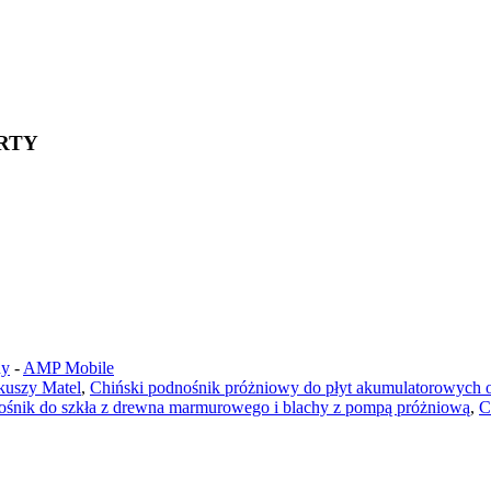
RTY
ny
-
AMP Mobile
kuszy Matel
,
Chiński podnośnik próżniowy do płyt akumulatorowych o
ośnik do szkła z drewna marmurowego i blachy z pompą próżniową
,
C