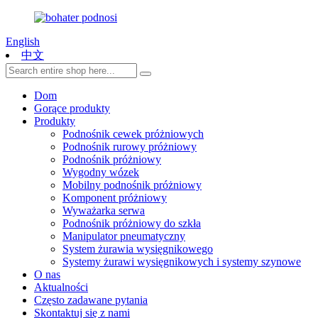
English
中文
Dom
Gorące produkty
Produkty
Podnośnik cewek próżniowych
Podnośnik rurowy próżniowy
Podnośnik próżniowy
Wygodny wózek
Mobilny podnośnik próżniowy
Komponent próżniowy
Wyważarka serwa
Podnośnik próżniowy do szkła
Manipulator pneumatyczny
System żurawia wysięgnikowego
Systemy żurawi wysięgnikowych i systemy szynowe
O nas
Aktualności
Często zadawane pytania
Skontaktuj się z nami